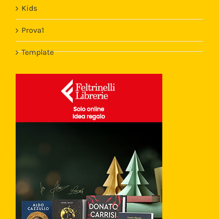
Kids
Prova1
Template