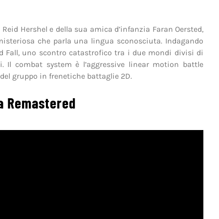
i Reid Hershel e della sua amica d’infanzia Faran Oersted,
isteriosa che parla una lingua sconosciuta. Indagando
 Fall, uno scontro catastrofico tra i due mondi divisi di
i. Il combat system è l’aggressive linear motion battle
el gruppo in frenetiche battaglie 2D.
nia Remastered