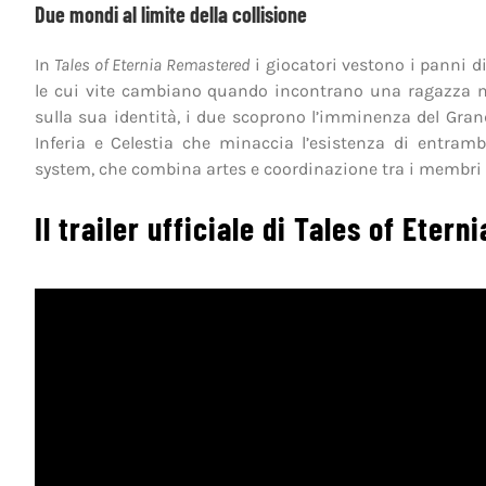
Due mondi al limite della collisione
In
Tales of Eternia Remastered
i giocatori vestono i panni d
le cui vite cambiano quando incontrano una ragazza m
sulla sua identità, i due scoprono l’imminenza del Grand
Inferia e Celestia che minaccia l’esistenza di entramb
system, che combina artes e coordinazione tra i membri d
Il trailer ufficiale di Tales of Eter