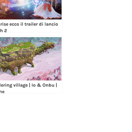
rise ecco il trailer di lancio
ch 2
ring village | Io & Onbu |
ne