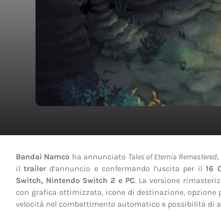
Bandai Namco
ha annunciato
Tales of Eternia Remastered
,
il
trailer
d’annuncio e confermando l’uscita per il
16 
Switch, Nintendo Switch 2 e PC
. La versione rimasteri
con grafica ottimizzata, icone di destinazione, opzione p
velocità nel combattimento automatico e possibilità di al