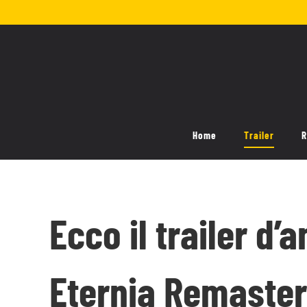
Salta
al
contenuto
Home
Trailer
R
Ecco il trailer d’
Eternia Remaste