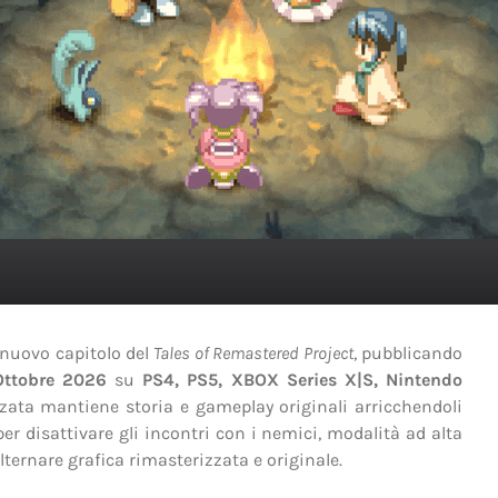
 nuovo capitolo del
Tales of Remastered Project
, pubblicando
Ottobre 2026
su
PS4, PS5, XBOX Series X|S, Nintendo
zzata mantiene storia e gameplay originali arricchendoli
er disattivare gli incontri con i nemici, modalità ad alta
ternare grafica rimasterizzata e originale.