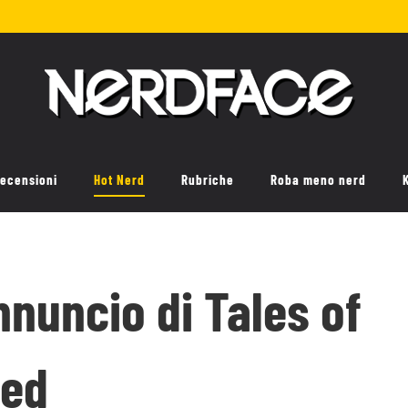
ecensioni
Hot Nerd
Rubriche
Roba meno nerd
annuncio di Tales of
red