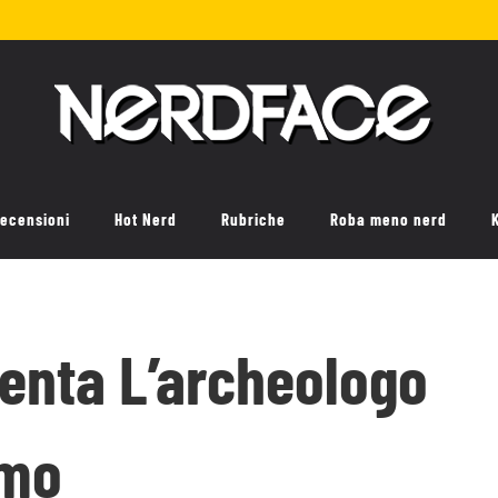
ecensioni
Hot Nerd
Rubriche
Roba meno nerd
senta L’archeologo
rmo