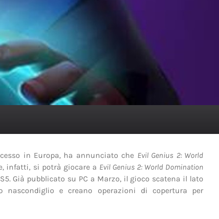
uccesso in Europa, ha annunciato che
Evil Genius 2: World
, infatti, si potrà giocare a
Evil Genius 2: World Domination
 Già pubblicato su PC a Marzo, il gioco scatena il lato
ro nascondiglio e creano operazioni di copertura per