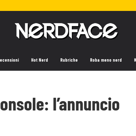
ecensioni
Hot Nerd
Rubriche
Roba meno nerd
console: l’annuncio