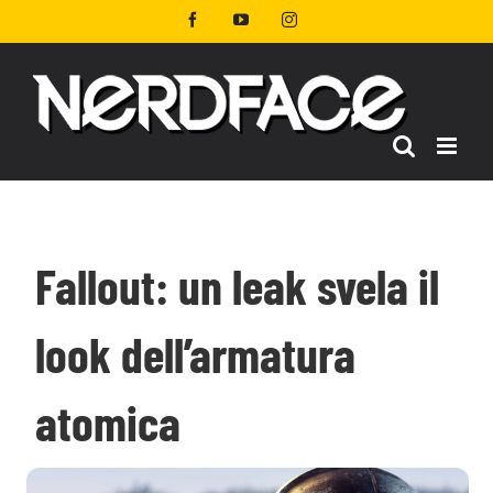
Salta
Facebook
YouTube
Instagram
al
contenuto
Fallout: un leak svela il
look dell’armatura
atomica