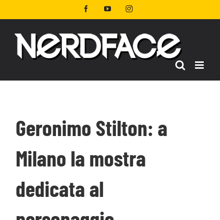
Salta
Facebook
YouTube
Instagram
al
contenuto
Geronimo Stilton: a
Milano la mostra
dedicata al
personaggio