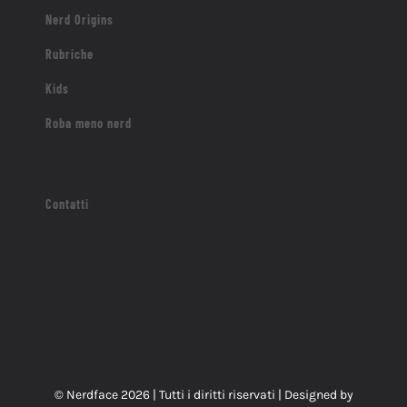
Nerd Origins
Rubriche
Kids
Roba meno nerd
Contatti
© Nerdface
2026 | Tutti i diritti riservati | Designed by