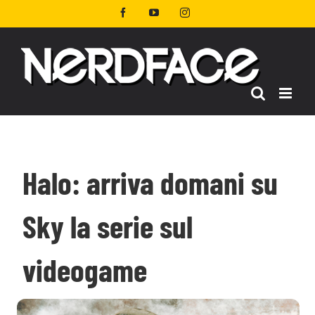
Salta
Facebook
YouTube
Instagram
al
contenuto
Halo: arriva domani su
Sky la serie sul
videogame