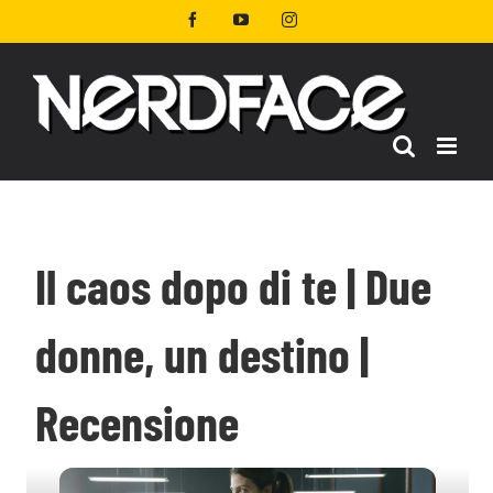
Salta
Facebook
YouTube
Instagram
al
contenuto
Il caos dopo di te | Due
donne, un destino |
Recensione