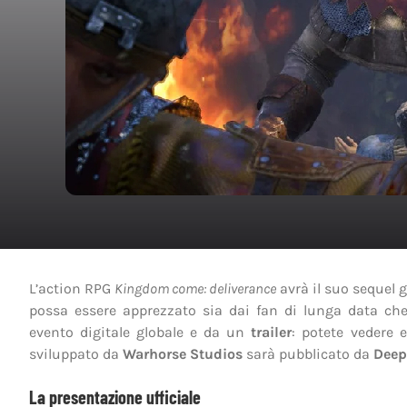
L’action RPG
Kingdom come: deliverance
avrà il suo sequel 
possa essere apprezzato sia dai fan di lunga data che
evento digitale globale e da un
trailer
: potete vedere 
sviluppato da
Warhorse Studios
sarà pubblicato da
Deep
La presentazione ufficiale