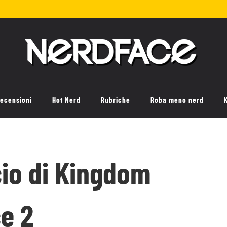
ecensioni
Hot Nerd
Rubriche
Roba meno nerd
ncio di Kingdom
e 2