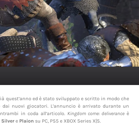
già quest’anno ed è stato sviluppato e scritto in modo che
 dai nuovi giocatori. L’annuncio è arrivato durante un
entrambi in coda all’articolo.
Kingdom come: deliverance
è
 Silver
e
Plaion
su PC, PS5 e XBOX Series X|S.