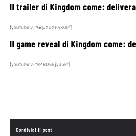
Il trailer di Kingdom come: deliver
[youtube v=”GqZXuXHyX60″]
Il game reveal di Kingdom come: de
[youtube v=”R48DEEjyS5k”]
Condividi il post