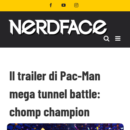
Salta
Facebook
YouTube
Instagram
al
contenuto
Il trailer di Pac-Man
mega tunnel battle:
chomp champion