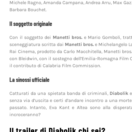
Michele Ragno, Amanda Campana, Andrea Arru, Max Gazzè, 
Barbara Bouchet.
Il soggetto originale
Con il soggetto dei
Manetti bros.
e Mario Gomboli, tratt
sceneggiatura scritta dai
Manetti bros.
e Michelangelo L
Rai Cinema, prodotto da Carlo Macchitella, Manetti bros.
con Bleidwin, con il sostegno dell’Emilia-Romagna Film
il contributo di Calabria Film Commission.
La sinossi ufficiale
Catturati da una spietata banda di criminali,
Diabolik
e
senza via d’uscita e certi d’andare incontro a una morte
passato. Intanto, Eva Kant e Altea sono alla disperata
incroceranno?
Il trailer di Diabolik chi sei?