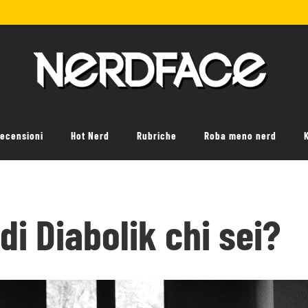
ecensioni
Hot Nerd
Rubriche
Roba meno nerd
e di Diabolik chi sei?