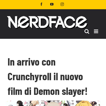
Salta
Facebook
YouTube
Instagram
al
contenuto
In arrivo con
Crunchyroll il nuovo
film di Demon slayer!