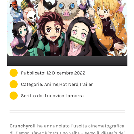
Pubblicato: 12 Dicembre 2022
Categorie:
Anime
,
Hot Nerd
,
Trailer
Scritto da:
Ludovico Lamarra
Crunchyroll
ha annunciato l’uscita cinematografica
di
Demon slayer: kimetsu no yaiba – Verso il villaggio dei