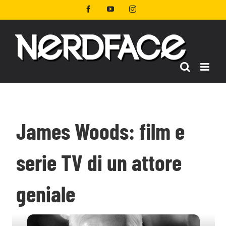
Salta
Facebook
YouTube
Instagram
al
contenuto
James Woods: film e
serie TV di un attore
geniale