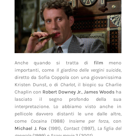
Anche quando si tratta di
film
meno
importanti, come
Il giardino delle vergini suicide
,
diretto da Sofia Coppola con una giovanissima
Kristen Dunst, o di
Charlot
, il biopic su Charlie
Chaplin con
Robert Downey Jr.
,
James Woods
ha
lasciato il segno profondo della sua
interpretazione. Lo abbiamo visto anche in
pellicole davvero distanti le une dalle altre,
come
Cocaina
(1988)
Insieme per forza
, con
Michael J. Fox
(1991),
Contact
(1997),
La figlia del
generale
(1999) e
Scary movie 2
(2001).