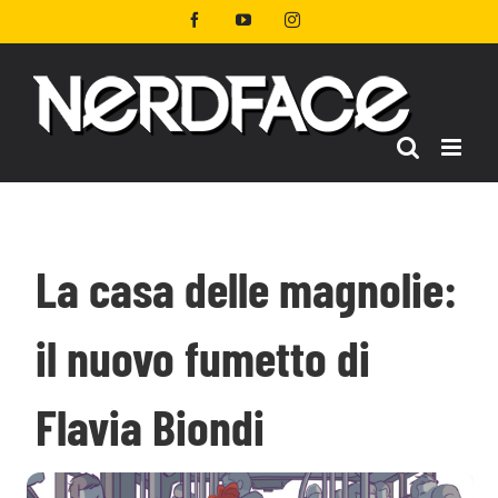
Salta
Facebook
YouTube
Instagram
al
contenuto
La casa delle magnolie:
il nuovo fumetto di
Flavia Biondi