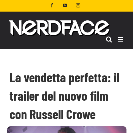
Salta
Facebook
YouTube
Instagram
al
contenuto
La vendetta perfetta: il
trailer del nuovo film
con Russell Crowe