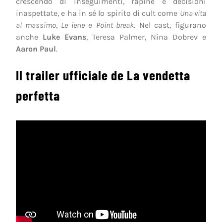
crescendo di inseguimenti, rapine e decisioni
inaspettate, e ha in sé lo spirito di cult come
Una vita
al massimo
,
Le iene
e
Point break
. Nel cast, figurano
anche
Luke Evans
, Teresa Palmer, Nina Dobrev e
Aaron Paul
.
Il trailer ufficiale de La vendetta
perfetta