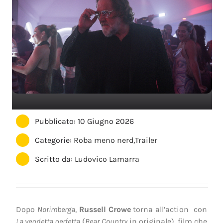
Pubblicato: 10 Giugno 2026
Categorie:
Roba meno nerd
,
Trailer
Scritto da:
Ludovico Lamarra
Dopo
Norimberga
,
Russell Crowe
torna all’action con
La vendetta perfetta
(
Bear Country
in originale), film che