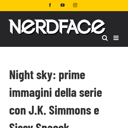
Salta
Facebook
YouTube
Instagram
al
contenuto
Night sky: prime
immagini della serie
con J.K. Simmons e
Sissy Spacek