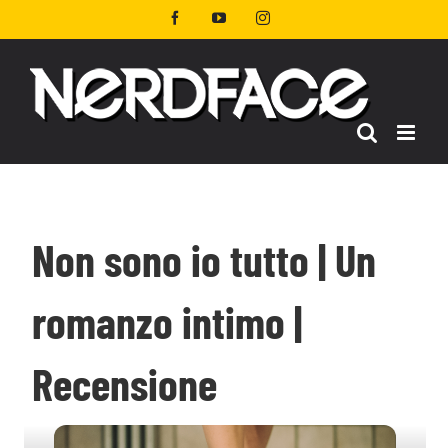
Salta
Facebook
YouTube
Instagram
al
contenuto
Non sono io tutto | Un
romanzo intimo |
Recensione