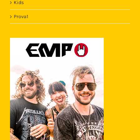
Kids
Prova1
Template