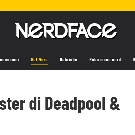
ecensioni
Hot Nerd
Rubriche
Roba meno nerd
oster di Deadpool &