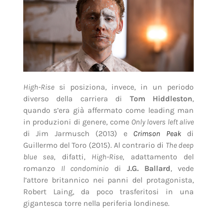
High-Rise
si posiziona, invece, in un periodo
diverso della carriera di
Tom
Hiddleston
,
quando s’era già affermato come leading man
in produzioni di genere, come
Only lovers left alive
di Jim Jarmusch (2013) e
Crimson Peak
di
Guillermo del Toro (2015). Al contrario di
The deep
blue sea
, difatti,
High-Rise
, adattamento del
romanzo
Il condominio
di
J.G. Ballard
, vede
l’attore britannico nei panni del protagonista,
Robert Laing, da poco trasferitosi in una
gigantesca torre nella periferia londinese.