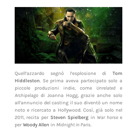
Quell’azzardo segnò l’esplosione di
Tom
Hiddleston
. Se prima aveva partecipato solo a
piccole produzioni indie, come
Unrelated
e
Archipelago
di Joanna Hogg, grazie anche solo
all’annuncio del casting il suo diventò un nome
noto e ricercato a Hollywood. Così, già solo nel
2011, recita per
Steven Spielberg
in
War horse
e
per
Woody Allen
in
Midnight in Paris
.