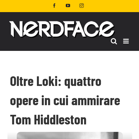
Salta
Facebook
YouTube
Instagram
al
contenuto
Oltre Loki: quattro
opere in cui ammirare
Tom Hiddleston