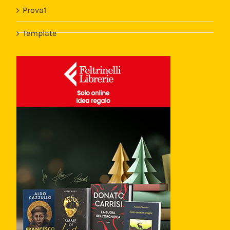
Prova1
Template