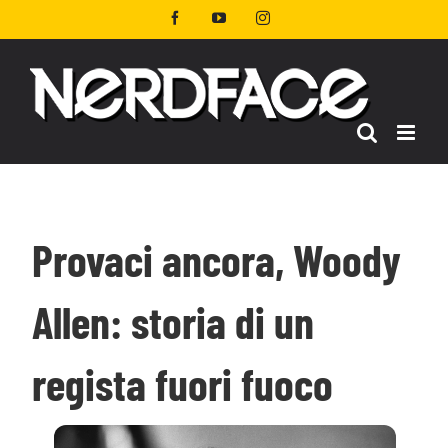
Salta
Facebook
YouTube
Instagram
al
contenuto
Provaci ancora, Woody
Allen: storia di un
regista fuori fuoco