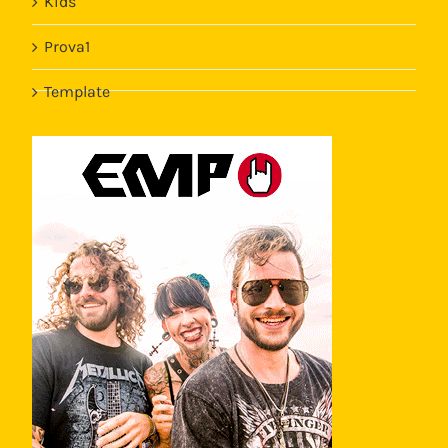
Kids
Prova1
Template