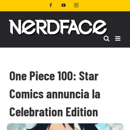
Salta
Facebook
YouTube
Instagram
al
contenuto
One Piece 100: Star
Comics annuncia la
Celebration Edition