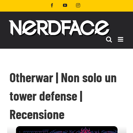
Salta
Facebook
YouTube
Instagram
al
contenuto
Otherwar | Non solo un
tower defense |
Recensione