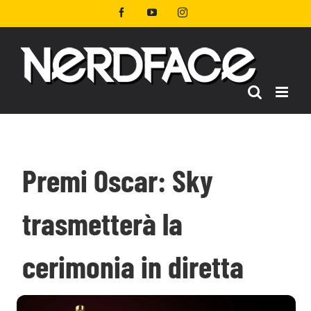
Salta
Facebook
YouTube
Instagram
al
contenuto
Premi Oscar: Sky
trasmetterà la
cerimonia in diretta