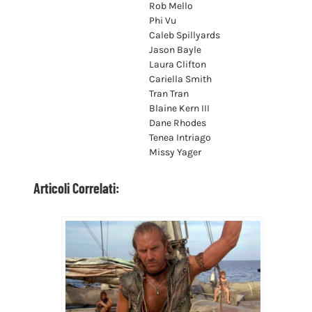
Rob Mello
Phi Vu
Caleb Spillyards
Jason Bayle
Laura Clifton
Cariella Smith
Tran Tran
Blaine Kern III
Dane Rhodes
Tenea Intriago
Missy Yager
Articoli Correlati: