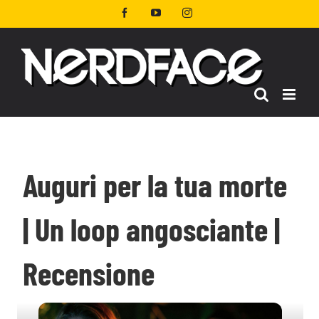
Salta
Facebook
YouTube
Instagram
al
contenuto
Auguri per la tua morte
| Un loop angosciante |
Recensione