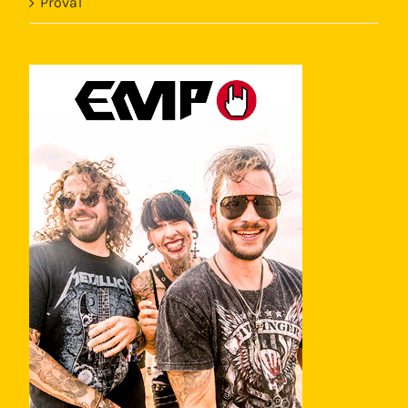
Prova1
Template