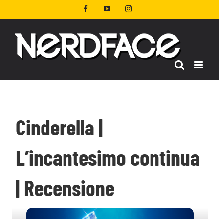
Salta
Facebook
YouTube
Instagram
al
contenuto
Cinderella |
L’incantesimo continua
| Recensione