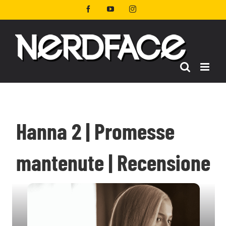
Salta
Facebook
YouTube
Instagram
al
contenuto
Hanna 2 | Promesse
mantenute | Recensione