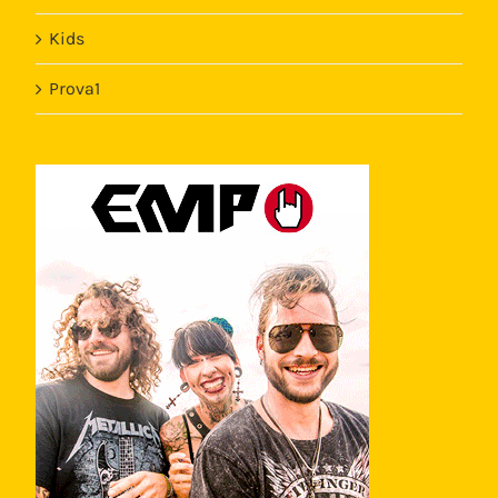
Kids
Prova1
Template