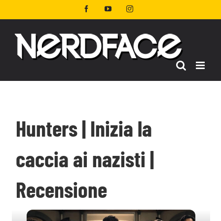
Salta
Facebook
YouTube
Instagram
al
contenuto
Hunters | Inizia la
caccia ai nazisti |
Recensione