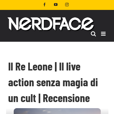
Salta
Facebook
YouTube
Instagram
al
contenuto
Il Re Leone | Il live
action senza magia di
un cult | Recensione