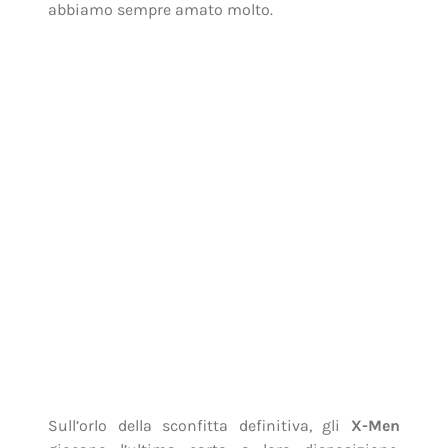
abbiamo sempre amato molto.
Sull’orlo della sconfitta definitiva, gli
X-Men
giocano l’ultima carta a loro disposizione,
spedendo la coscienza di Wolverine indietro nel
tempo, grazie a un nuovo potere sviluppato da
Kitty Pride. Obiettivo della missione: convincere
un giovane Xavier (
James McAvoy
) in piena
crisi esistenziale, dedito ad alcol, droghe e
sorretto dalla sola amicizia della Bestia