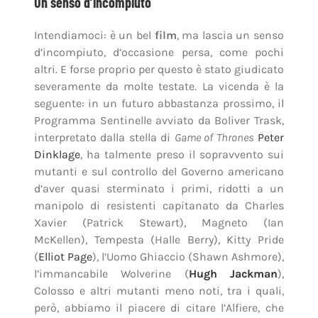
Un senso d’incompiuto
Intendiamoci: è un bel
film
, ma lascia un senso
d’incompiuto, d’occasione persa, come pochi
altri. E forse proprio per questo è stato giudicato
severamente da molte testate. La vicenda è la
seguente: in un futuro abbastanza prossimo, il
Programma Sentinelle avviato da Boliver Trask,
interpretato dalla stella di
Game of Thrones
Peter
Dinklage
, ha talmente preso il sopravvento sui
mutanti e sul controllo del Governo americano
d’aver quasi sterminato i primi, ridotti a un
manipolo di resistenti capitanato da Charles
Xavier (Patrick Stewart), Magneto (Ian
McKellen), Tempesta (Halle Berry), Kitty Pride
(
Elliot Page
), l’Uomo Ghiaccio (Shawn Ashmore),
l’immancabile Wolverine (
Hugh Jackman
),
Colosso e altri mutanti meno noti, tra i quali,
però, abbiamo il piacere di citare l’Alfiere, che