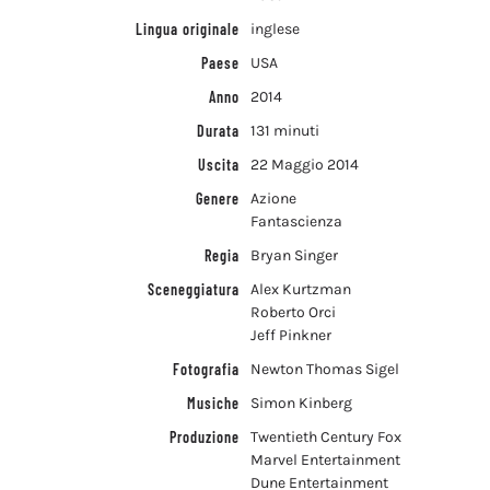
Genere
Azione
Fantascienza
Regia
Bryan Singer
Sceneggiatura
Alex Kurtzman
Roberto Orci
Jeff Pinkner
Fotografia
Newton Thomas Sigel
Musiche
Simon Kinberg
Produzione
Twentieth Century Fox
Marvel Entertainment
Dune Entertainment
Bad Hat Harry Productions
Donners’ Company
Marv Films
Ingenious Media
Big Screen Productions
Ingenious Film Partners
Distribuzione
20th Century Fox