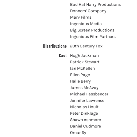
Cast
Hugh Jackman
Patrick Stewart
Ian McKellen
Ellen Page
Halle Berry
James McAvoy
Michael Fassbender
Jennifer Lawrence
Nicholas Hoult
Peter Dinklage
Shawn Ashmore
Daniel Cudmore
Omar Sy
Booboo Stewart
Fan Bingbing
Kelsey Grammer
Famke Janssen
James Marsden
Anna Paquin
Adan Canto
Evan Peters