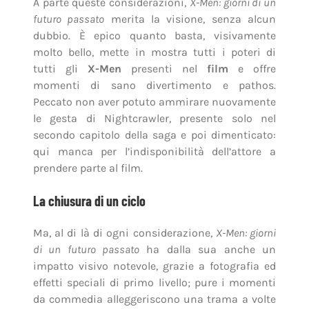
le gesta di Nightcrawler, presente solo nel
secondo capitolo della saga e poi dimenticato:
qui manca per l’indisponibilità dell’attore a
prendere parte al film.
La chiusura di un ciclo
Ma, al di là di ogni considerazione,
X-Men: giorni
di un futuro passato
ha dalla sua anche un
impatto visivo notevole, grazie a fotografia ed
effetti speciali di primo livello; pure i momenti
da commedia alleggeriscono una trama a volte
complessa e via via più cupa, nonostante i
buchi di sceneggiatura. Si tratta, insomma, di
una chiusura assolutamente degna di un ciclo
che, speriamo, possa riprendere il prima
possibile.Di mutanti non ne abbiamo mai
abbastanza.