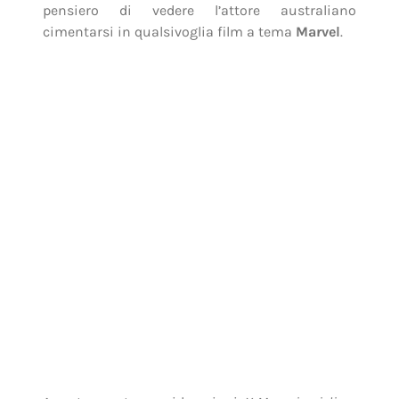
A parte queste considerazioni,
X-Men: giorni di un
futuro passato
merita la visione, senza alcun
dubbio. È epico quanto basta, visivamente
molto bello, mette in mostra tutti i poteri di
tutti gli
X-Men
presenti nel
film
e offre
momenti di sano divertimento e pathos.
Peccato non aver potuto ammirare nuovamente