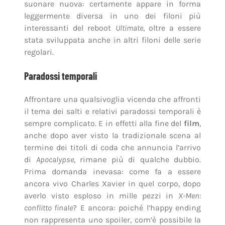
Affrontare una qualsivoglia vicenda che affronti
il tema dei salti e relativi paradossi temporali è
sempre complicato. E in effetti alla fine del
film
,
anche dopo aver visto la tradizionale scena al
termine dei titoli di coda che annuncia l’arrivo
di
Apocalypse
, rimane più di qualche dubbio.
Prima domanda inevasa: come fa a essere
ancora vivo Charles Xavier in quel corpo, dopo
averlo visto esploso in mille pezzi in
X-Men:
conflitto finale
? E ancora: poiché l’happy ending
non rappresenta uno spoiler, com’è possibile la
stessa esistenza di Wolverine, se nel futuro
aggiustato dopo gli eventi i mutanti non
rappresentano più una minaccia, con il relativo
bisogno di mettere in piedi Arma X?