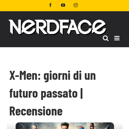
Salta
Facebook
YouTube
Instagram
al
contenuto
X-Men: giorni di un
futuro passato |
Recensione