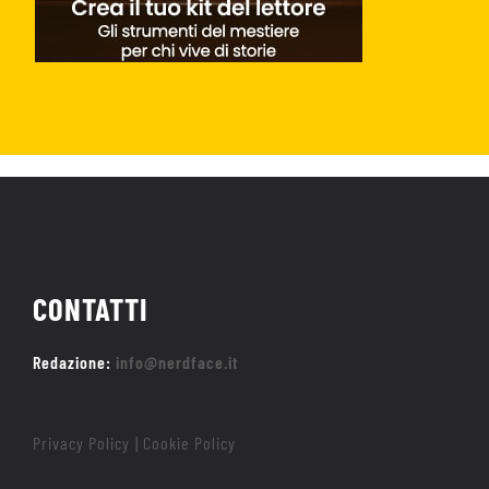
CONTATTI
Redazione:
info@nerdface.it
Privacy Policy
Cookie Policy
|
Home
Trailer
Recensioni
Hot Nerd