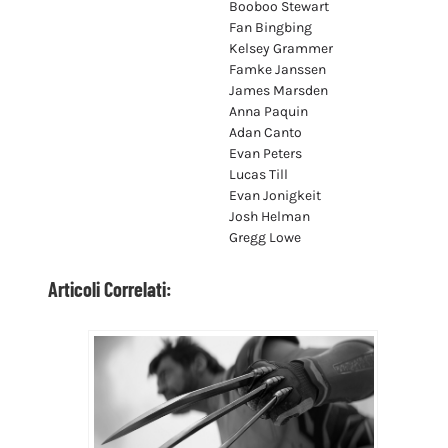
Lucas Till
Evan Jonigkeit
Josh Helman
Gregg Lowe
Articoli Correlati:
Hugh Jackman: non avrete alcun
Wolverine al di fuori di lui