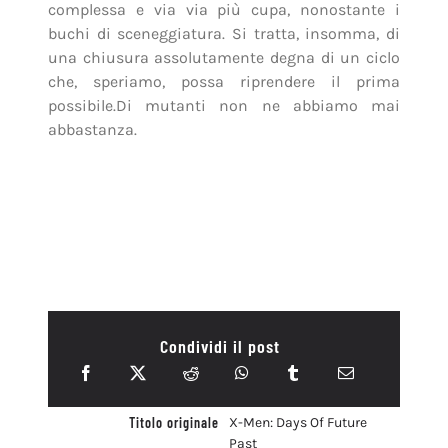
Condividi il post
Titolo originale
X-Men: Days Of Future
Past
Lingua originale
inglese
Paese
USA
Anno
2014
Durata
131 minuti
Uscita
22 Maggio 2014