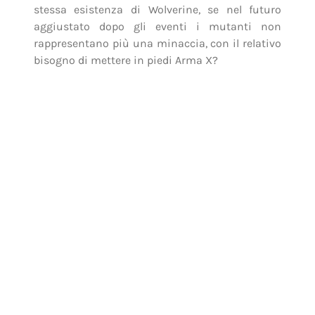
Altra domanda: ma quale razza di potere è
quello di Kitty Pride e come si relaziona alla sua
capacità di smaterializzarsi? Perché gli altri
non ne hanno sviluppato di nuovi? E infine:
perché aver caratterizzato la Bestia da un