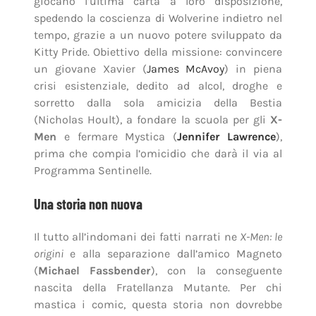
(Nicholas Hoult), a fondare la scuola per gli
X-
Men
e fermare Mystica (
Jennifer Lawrence
),
prima che compia l’omicidio che darà il via al
Programma Sentinelle.
Una storia non nuova
Il tutto all’indomani dei fatti narrati ne
X-Men: le
origini
e alla separazione dall’amico Magneto
(
Michael Fassbender
), con la conseguente
nascita della Fratellanza Mutante. Per chi
mastica i comic, questa storia non dovrebbe
suonare nuova: certamente appare in forma
leggermente diversa in uno dei filoni più
interessanti del reboot
Ultimate
, oltre a essere
stata sviluppata anche in altri filoni delle serie
regolari.
Paradossi temporali