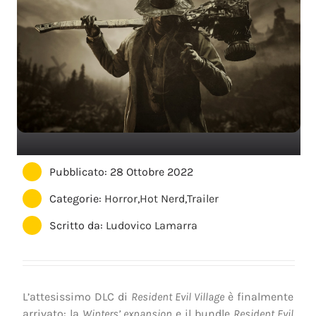
Pubblicato: 28 Ottobre 2022
Categorie:
Horror
,
Hot Nerd
,
Trailer
Scritto da:
Ludovico Lamarra
L’attesissimo DLC di
Resident Evil Village
è finalmente
arrivato: la
Winters’ expansion
e il bundle
Resident Evil