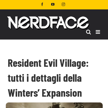
Salta
Facebook
YouTube
Instagram
al
contenuto
Resident Evil Village:
tutti i dettagli della
Winters’ Expansion