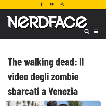
Salta
Facebook
YouTube
Instagram
al
contenuto
The walking dead: il
video degli zombie
sbarcati a Venezia