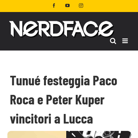
Salta
Facebook
YouTube
Instagram
al
contenuto
Tunué festeggia Paco
Roca e Peter Kuper
vincitori a Lucca