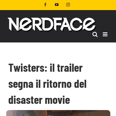
Salta
Facebook
YouTube
Instagram
al
contenuto
Twisters: il trailer
segna il ritorno del
disaster movie