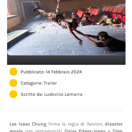
Pubblicato: 14 Febbraio 2024
Categorie:
Trailer
Scritto da:
Ludovico Lamarra
Lee Isaac Chung
firma la regia di
Twisters
,
disaster
movie
con protagonisti
Daisy Edgar-Jones
e
Glen