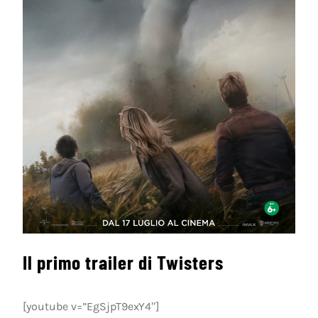
Il primo trailer di Twisters
[youtube v=”EgSjpT9exY4″]