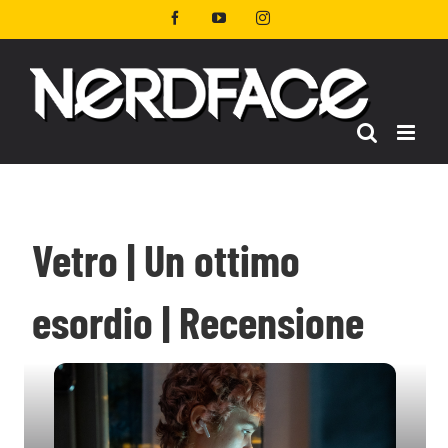
Salta
Facebook
YouTube
Instagram
al
contenuto
Vetro | Un ottimo
esordio | Recensione