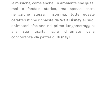
Siamo nel 1937 ed è distribuito negli
USA
Biancaneve e i sette nani
, che letteralmente
sbanca i botteghini ed entra subito tra i