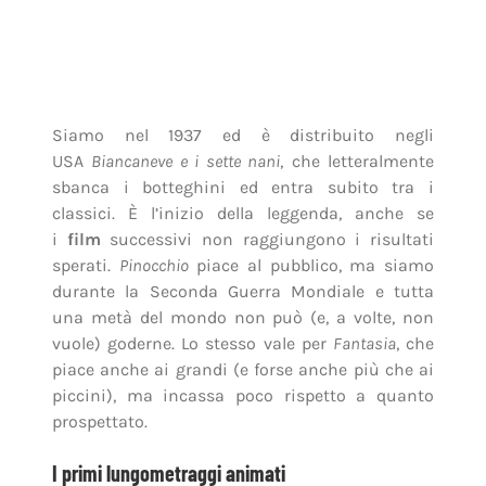
classici. È l’inizio della leggenda, anche se
i
film
successivi non raggiungono i risultati
sperati.
Pinocchio
piace al pubblico, ma siamo
durante la Seconda Guerra Mondiale e tutta
una metà del mondo non può (e, a volte, non
vuole) goderne. Lo stesso vale per
Fantasia
, che
piace anche ai grandi (e forse anche più che ai
piccini), ma incassa poco rispetto a quanto
prospettato.
I primi lungometraggi animati
La crisi sembra scongiurata con
Dumbo
, dai
buoni successi di botteghino, ma uscito poco
prima che gli USA entrino in guerra e gli
studi
Disney
siano requisiti dall’esercito a Stelle
& Strisce. Ordini dall’alto chiedono cartoni di
propaganda. È un periodo di fermento per tutto