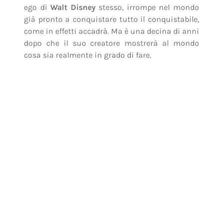
ego di
Walt Disney
stesso, irrompe nel mondo
già pronto a conquistare tutto il conquistabile,
come in effetti accadrà. Ma è una decina di anni
dopo che il suo creatore mostrerà al mondo
cosa sia realmente in grado di fare.
«You can dream it, you can do it», diceva, e in
effetti nell’animazione le cose funzionano più o
meno in questo modo. In un’epoca nella quale
gli effetti speciali sono agli albori, le menti
visionarie hanno in quest’ambito il loro