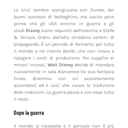
il mondo e ne risente
Bambi
, che non riesce a
ripagare i costi di produzione. Per supplire ai
minori incassi,
Walt Disney
decide di mandare
nuovamente in sala
Biancaneve
(la sua fantasia
finale, diremmo con un accostamento
azzardato) ed è così che nasce la tradizione
delle riedizioni. La guerra passa e con essa tutto
il resto.
Dopo la guerra
Il mondo si riassesta e il pericolo non è più
nazista, ma comunista.
Walt Disney
vive ogni
momento della storia recente e i
suoi film sembrano quasi non risentirne. Sono
opere di pura evasione, eppure sono
tecnicamente tra i massimi livelli, come fossero
destinate ai soldati al fronte e non a chi
rimaneva a casa e cercava solo di non pensarci.