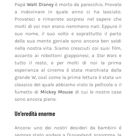
accanto ai robottoni giapponesi, a
Star Wars
e
tutto il resto, e per molti di noi la prima
esperienza al cinema è stata marchiata dalla
grande W, così come la prima lettura è stata un
classico del quale abbiamo visto la pellicola o il
fumetto di
Mickey Mouse
di cui le nostre case
sono ancora piene.
Un’eredità enorme
Ancora: uno dei nostri desideri da bambini è
sempre stato andare a Disneyland. Insomma, la
sua eredità è forse ben più grande di ogni altra
lasciata nel mondo e, tuttavia, è solo metà della
torta. Per l’altra dobbiamo spostarci un po’ più
avanti negli anni e balzare direttamente agli
anni ’70, per poi spostarci nei più confortevoli
’80. Ad aspettarci c’è un altro padre:
Steven
.