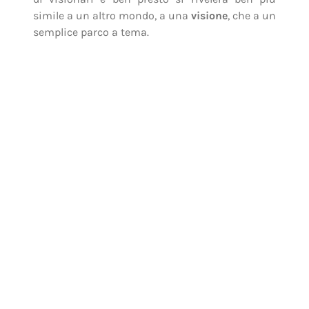
Papà
Walt Disney
è morto da parecchio. Provate
a indovinare in quale anno ci ha lasciato.
Provateci e rimarrete sorpresi nel sapere che
molti di voi non erano nemmeno nati. Eppure il
suo nome, il suo volto e soprattutto il parto
della sua mente geniale sono ancora ben saldi
nella nostra vita. Siamo cresciuti coi suoi film,