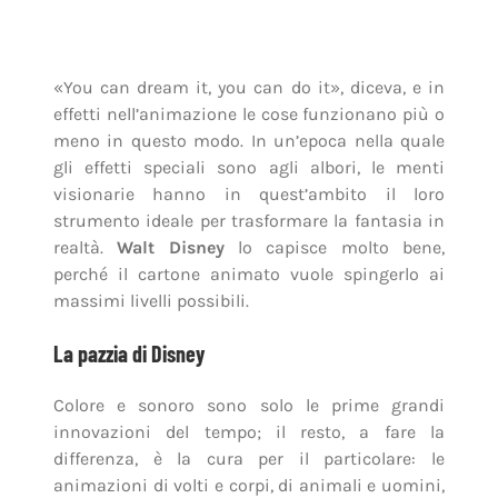
strumento ideale per trasformare la fantasia in
realtà.
Walt Disney
lo capisce molto bene,
perché il cartone animato vuole spingerlo ai
massimi livelli possibili.
La pazzia di Disney
Colore e sonoro sono solo le prime grandi
innovazioni del tempo; il resto, a fare la
differenza, è la cura per il particolare: le
animazioni di volti e corpi, di animali e uomini,
le musiche, come anche un ambiente che quasi
mai è fondale statico, ma spesso entra
nell’azione stessa. Insomma, tutte queste
caratteristiche richieste da
Walt Disney
ai suoi
animatori sfociano nel primo lungometraggio:
alla sua uscita, sarà chiamato dalla
concorrenza «la pazzia di
Disney
».