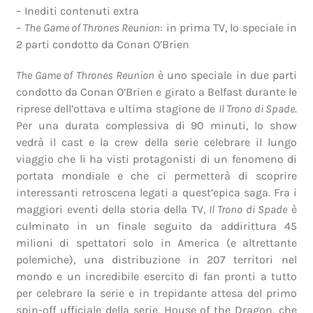
– Inediti contenuti extra
–
The Game of Thrones Reunion
: in prima TV, lo speciale in
2 parti condotto da Conan O’Brien
The Game of Thrones Reunion
è uno speciale in due parti
condotto da Conan O’Brien e girato a Belfast durante le
riprese dell’ottava e ultima stagione de
Il Trono di Spade
.
Per una durata complessiva di 90 minuti, lo show
vedrà il cast e la crew della serie celebrare il lungo
viaggio che li ha visti protagonisti di un fenomeno di
portata mondiale e che ci permetterà di scoprire
interessanti retroscena legati a quest’epica saga. Fra i
maggiori eventi della storia della TV,
Il Trono di Spade
è
culminato in un finale seguito da addirittura 45
milioni di spettatori solo in America (e altrettante
polemiche), una distribuzione in 207 territori nel
mondo e un incredibile esercito di fan pronti a tutto
per celebrare la serie e in trepidante attesa del primo
spin-off ufficiale della serie, House of the Dragon, che