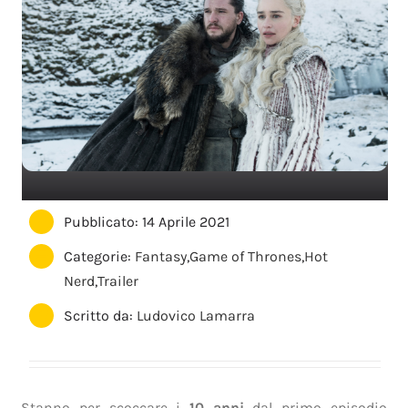
Pubblicato: 14 Aprile 2021
Categorie:
Fantasy
,
Game of Thrones
,
Hot
Nerd
,
Trailer
Scritto da:
Ludovico Lamarra
Stanno per scoccare i
10 anni
dal primo episodio