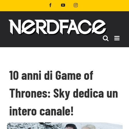
Salta
Facebook
YouTube
Instagram
al
contenuto
10 anni di Game of
Thrones: Sky dedica un
intero canale!