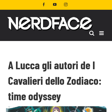
Salta
Facebook
YouTube
Instagram
al
contenuto
A Lucca gli autori de I
Cavalieri dello Zodiaco:
time odyssey