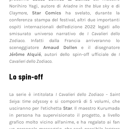
Norihiro Yagi, autore di
Ariadne in the blue sky
e di
Claymore
,
Star Comics
ha svelato, durante la
conferenza stampa del festival, altri due importanti
ospiti internazionali dell’edizione 2022 legati allo
smisurato universo narrativo de
I Cavalieri dello
Zodiaco
. Infatti dalla Francia arriveranno lo
sceneggiatore
Arnaud Dollen
e il disegnatore
Jérôme Alquié
, autori dello spin-off ufficiale de
I
Cavalieri dello Zodiaco
.
Lo spin-off
La serie è intitolata
I Cavalieri dello Zodiaco – Saint
Seiya: time odyssey
e si comporrà di 5 volumi, che
usciranno per l’etichetta
Star
. Il maestro Kurumada
in persona ha supervisionato il progetto, a livello
grafico molto vicino all’anime, e ha regalato ai fan
un personale messaggio, che sarà possibile leggere