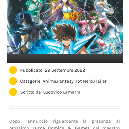
Pubblicato: 29 Settembre 2022
Categorie:
Anime
,
Fantasy
,
Hot Nerd
,
Trailer
Scritto da:
Ludovico Lamarra
Dopo l’annuncio riguardante la presenza al
prossimo
Lucca Comics & Games
del maestro