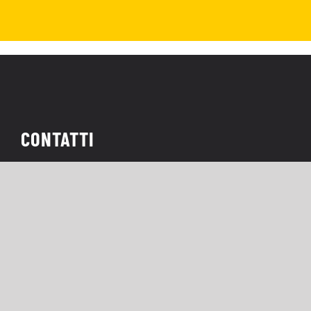
CONTATTI
Redazione:
info@nerdface.it
Privacy Policy
Cookie Policy
|
Home
Trailer