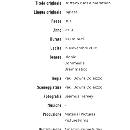
Titolo originale
Brittany runs a marathon
Lingua originale
inglese
Paese
USA
Anno
2019
Durata
108 minuti
Uscita
15 Novembre 2019
Genere
Biopic
Commedia
Drammatico
Regia
Paul Downs Colaizzo
Sceneggiatura
Paul Downs Colaizzo
Fotografia
Seamus Tierney
Musiche
–
Produzione
Material Pictures
Picture Films
Distribuzione
Amazon Prime Video