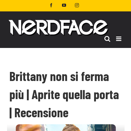
Salta
Facebook
YouTube
Instagram
al
contenuto
Brittany non si ferma
più | Aprite quella porta
| Recensione