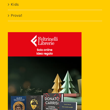
Kids
Prova1
Template