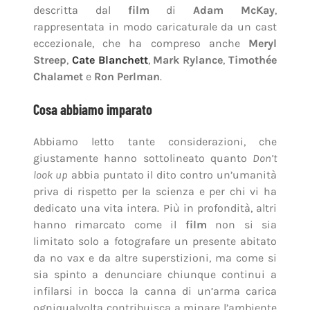
descritta dal
film
di
Adam McKay
,
rappresentata in modo caricaturale da un cast
eccezionale, che ha compreso anche
Meryl
Streep
,
Cate Blanchett
,
Mark Rylance
,
Timothée
Chalamet
e
Ron Perlman
.
Cosa abbiamo imparato
Abbiamo letto tante considerazioni, che
giustamente hanno sottolineato quanto
Don’t
look up
abbia puntato il dito contro un’umanità
priva di rispetto per la scienza e per chi vi ha
dedicato una vita intera. Più in profondità, altri
hanno rimarcato come il
film
non si sia
limitato solo a fotografare un presente abitato
da no vax e da altre superstizioni, ma come si
sia spinto a denunciare chiunque continui a
infilarsi in bocca la canna di un’arma carica
ogniqualvolta contribuisca a minare l’ambiente