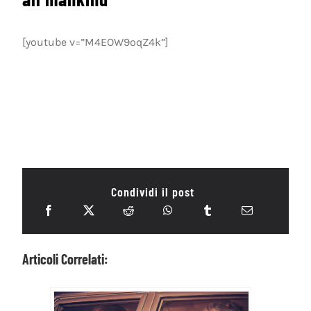
[youtube v=”M4EOW9oqZ4k”]
Condividi il post
Articoli Correlati: