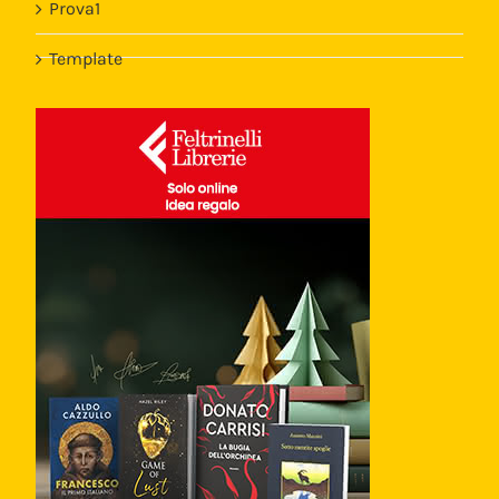
Prova1
Template