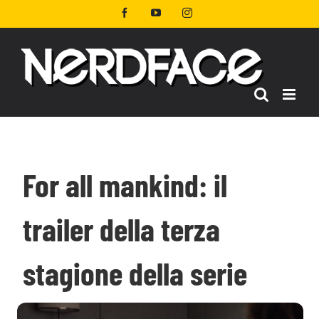
Salta
Facebook
YouTube
Instagram
al
contenuto
For all mankind: il
trailer della terza
stagione della serie