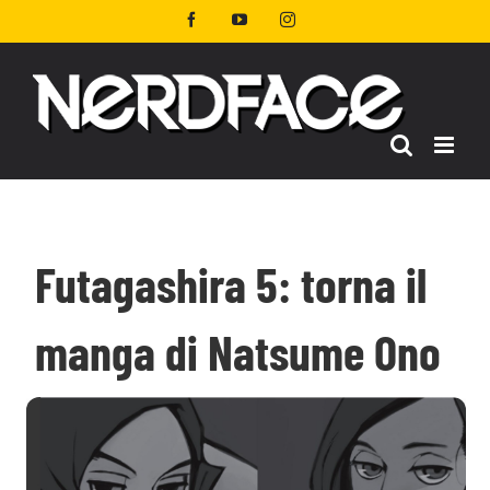
Salta
Facebook
YouTube
Instagram
al
contenuto
Futagashira 5: torna il
manga di Natsume Ono