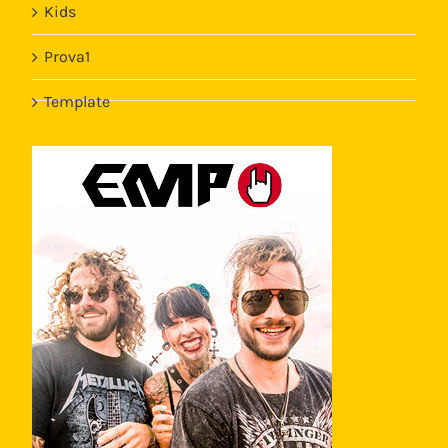
Kids
Prova1
Template