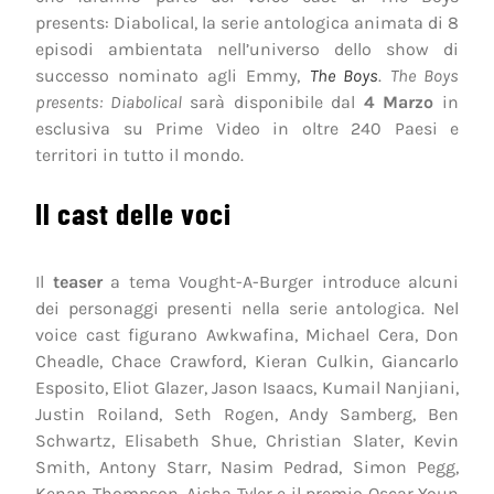
presents: Diabolical, la serie antologica animata di 8
episodi ambientata nell’universo dello show di
successo nominato agli Emmy,
The Boys
.
The Boys
presents: Diabolical
sarà disponibile dal
4 Marzo
in
esclusiva su Prime Video in oltre 240 Paesi e
territori in tutto il mondo.
Il cast delle voci
Il
teaser
a tema Vought-A-Burger introduce alcuni
dei personaggi presenti nella serie antologica. Nel
voice cast figurano Awkwafina, Michael Cera, Don
Cheadle, Chace Crawford, Kieran Culkin, Giancarlo
Esposito, Eliot Glazer, Jason Isaacs, Kumail Nanjiani,
Justin Roiland, Seth Rogen, Andy Samberg, Ben
Schwartz, Elisabeth Shue, Christian Slater, Kevin
Smith, Antony Starr, Nasim Pedrad, Simon Pegg,
Kenan Thompson, Aisha Tyler e il premio Oscar Youn