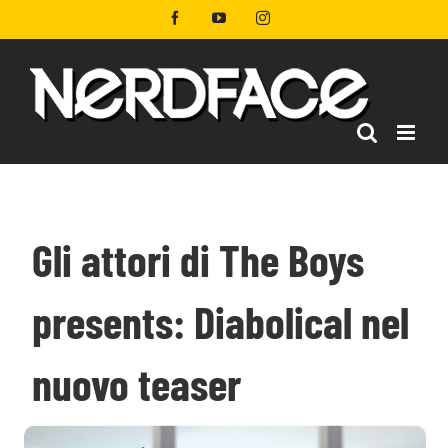
Salta
Facebook
YouTube
Instagram
al
contenuto
Gli attori di The Boys
presents: Diabolical nel
nuovo teaser