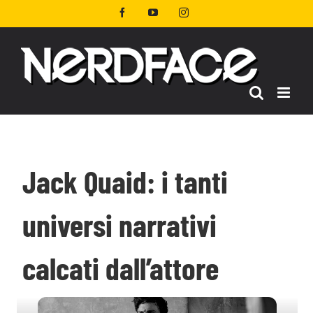
Salta
Facebook
YouTube
Instagram
al
contenuto
Jack Quaid: i tanti
universi narrativi
calcati dall’attore