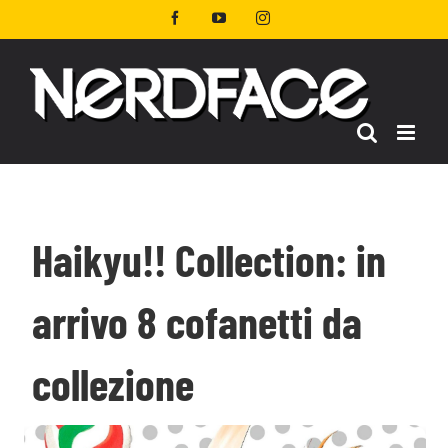
Salta
Facebook
YouTube
Instagram
al
contenuto
Haikyu!! Collection: in
arrivo 8 cofanetti da
collezione