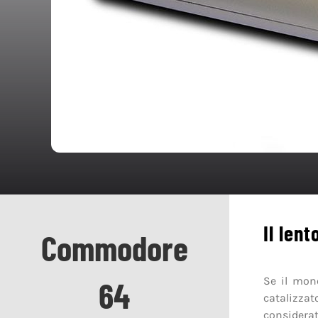
Il len
Commodore
Se il mon
64
catalizza
considerat