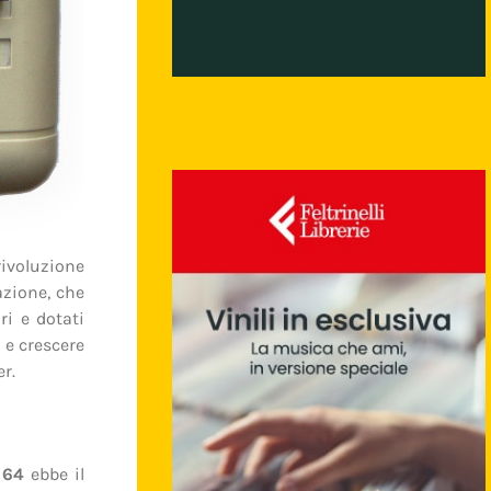
ivoluzione
azione, che
ri e dotati
i e crescere
r.
 64
ebbe il