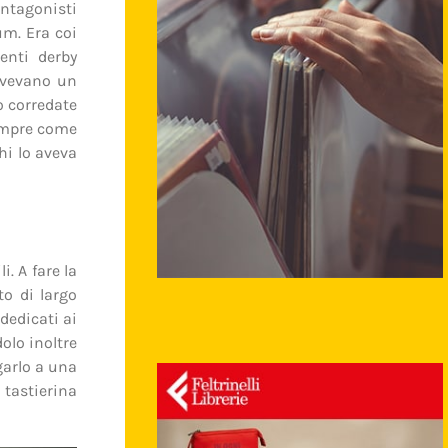
antagonisti
um. Era coi
enti derby
 avevano un
o corredate
sempre come
chi lo aveva
. A fare la
o di largo
dedicati ai
olo inoltre
garlo a una
 tastierina