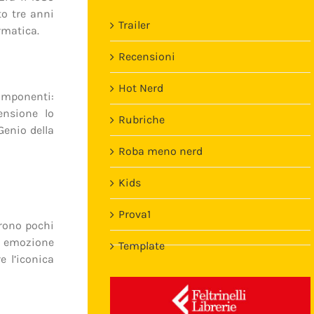
o tre anni
Trailer
ormatica.
Recensioni
Hot Nerd
omponenti:
censione lo
Rubriche
Genio della
Roba meno nerd
Kids
Prova1
arono pochi
he emozione
Template
e l’iconica