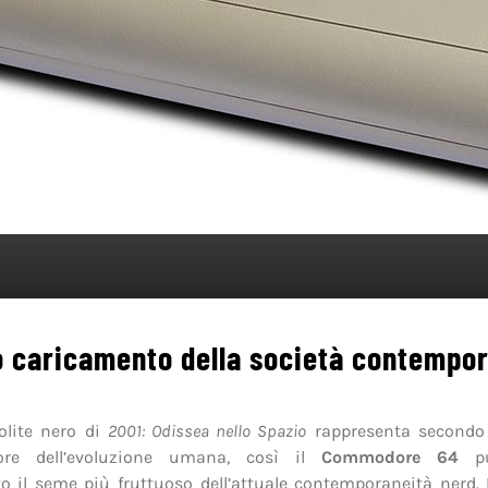
to caricamento della società contempo
olite nero di
2001: Odissea nello Spazio
rappresenta secondo 
tore dell’evoluzione umana, così il
Commodore 64
pu
o il seme più fruttuoso dell’attuale contemporaneità nerd. 