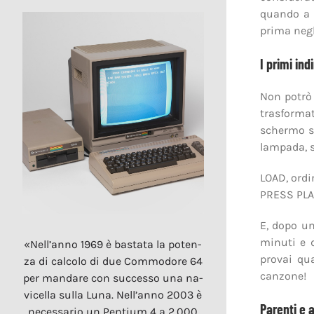
quando a 
prima negli
I primi ind
Non potrò
trasformat
schermo si
lampada, s
LOAD, ordi
PRESS PLAY
E, dopo un
minuti e d
«Nell’anno 1969 è bastata la poten­
provai qua
za di calcolo di due Commodore 64
canzone!
per mandare con successo una na­
vicella sulla Luna. Nell’anno 2003 è
Parenti e 
necessario un Pentium 4 a 2.000