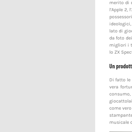
merito di 
l’Apple 2,
possessor
ideologici
lato di gi
da foto de
migliori i 
lo ZX Spe
Un prodott
Di fatto l
vera fort
consumo, p
giocattola
come vero 
stampante 
musicale d