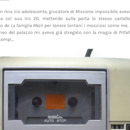
un mio zio adolescente, giocatore di
Missione: impossibile
, ave
a col suo Vic 20, mettendo sulla porta lo stesso cartello 
co de
La famiglia Mezil
per tenere lontani i mocciosi come me,
neo del palazzo mi aveva già stregato con la magia di
Pitfal
 tempi…