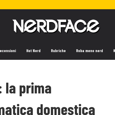
ecensioni
Hot Nerd
Rubriche
Roba meno nerd
 la prima
rmatica domestica