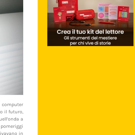
 computer
 il futuro,
uell’onda a
 pomeriggi
rivavano in