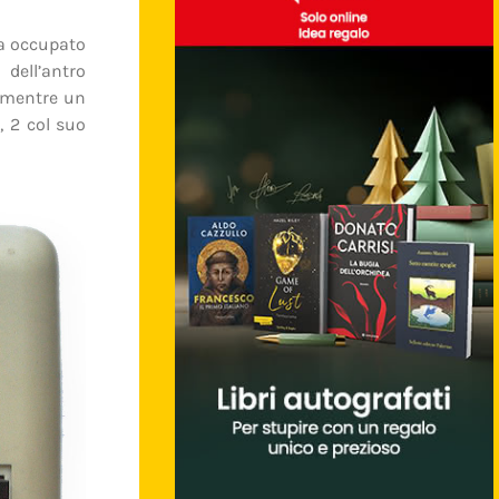
va occupato
dell’antro
 mentre un
l
, 2 col suo