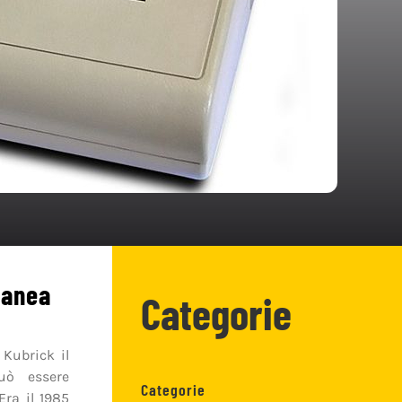
ranea
Categorie
Kubrick il
ò essere
Categorie
Era il 1985