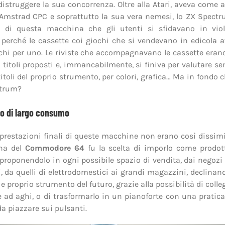
distruggere la sua concorrenza. Oltre alla Atari, aveva come 
 l’Amstrad CPC e soprattutto la sua vera nemesi, lo ZX Spectr
i di questa macchina che gli utenti si sfidavano in viol
, perché le cassette coi giochi che si vendevano in edicola
ochi per uno. Le riviste che accompagnavano le cassette eran
i titoli proposti e, immancabilmente, si finiva per valutare 
titoli del proprio strumento, per colori, grafica… Ma in fondo 
ctrum?
o di largo consumo
e prestazioni finali di queste macchine non erano così dissimili
una del
Commodore 64
fu la scelta di imporlo come prodott
roponendolo in ogni possibile spazio di vendita, dai negozi 
i, da quelli di elettrodomestici ai grandi magazzini, declinand
e proprio strumento del futuro, grazie alla possibilità di colle
ad aghi, o di trasformarlo in un pianoforte con una pratica
a piazzare sui pulsanti.