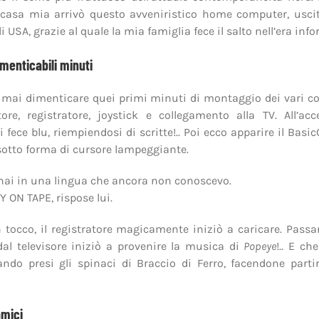
casa mia arrivò questo avveniristico home computer, uscit
 USA, grazie al quale la mia famiglia fece il salto nell’era inf
imenticabili minuti
 mai dimenticare quei primi minuti di montaggio dei vari c
ore, registratore, joystick e collegamento alla TV. All’ac
 fece blu, riempiendosi di scritte!.. Poi ecco apparire il Basic
otto forma di cursore lampeggiante.
nai in una lingua che ancora non conoscevo.
 ON TAPE, rispose lui.
 tocco, il registratore magicamente iniziò a caricare. Pass
al televisore iniziò a provenire la musica di
Popeye
!.. E c
ndo presi gli spinaci di Braccio di Ferro, facendone partir
amici