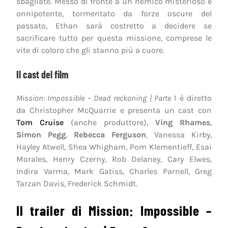
sbagliate. Messo di fronte a un nemico misterioso e
onnipotente, tormentato da forze oscure del
passato, Ethan sarà costretto a decidere se
sacrificare tutto per questa missione, comprese le
vite di coloro che gli stanno più a cuore.
Il cast del film
Mission: Impossible – Dead reckoning | Parte 1
è diretto
da Christopher McQuarrie e presenta un cast con
Tom Cruise
(anche produttore),
Ving Rhames
,
Simon Pegg
,
Rebecca Ferguson
, Vanessa Kirby,
Hayley Atwell, Shea Whigham, Pom Klementieff, Esai
Morales, Henry Czerny, Rob Delaney, Cary Elwes,
Indira Varma, Mark Gatiss, Charles Parnell, Greg
Tarzan Davis, Frederick Schmidt.
Il trailer di Mission: Impossible –