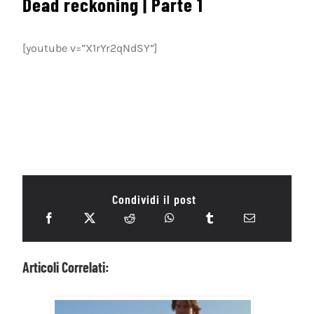
Dead reckoning | Parte 1
[youtube v=”X1rYr2qNdSY”]
Condividi il post
Articoli Correlati: