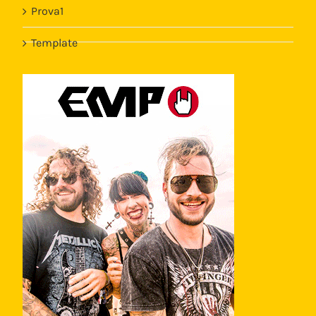
Prova1
Template