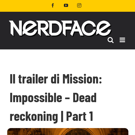
Salta
Facebook
YouTube
Instagram
al
contenuto
Il trailer di Mission:
Impossible – Dead
reckoning | Part 1