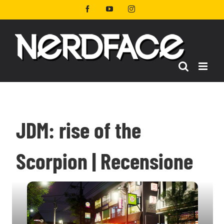
Salta
Facebook
YouTube
Instagram
al
contenuto
JDM: rise of the
Scorpion | Recensione