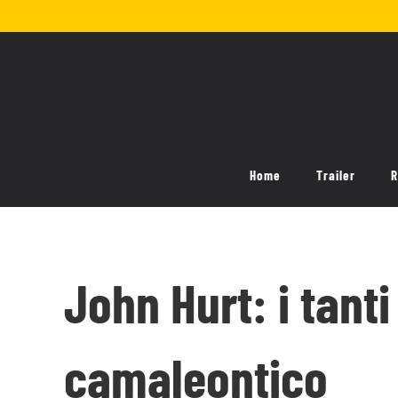
Salta
al
contenuto
Home
Trailer
R
John Hurt: i tanti
camaleontico