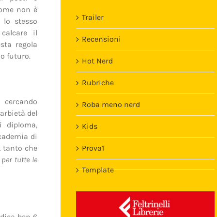
 come non è
Trailer
 lo stesso
alcare il
Recensioni
sta regola
o futuro.
Hot Nerd
Rubriche
, cercando
Roba meno nerd
arbietà del
i diploma,
Kids
ccademia di
, tanto che
Prova1
er tutte le
Template
dica ben 6