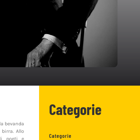
Categorie
 la bevanda
birra. Allo
Categorie
i poeti e