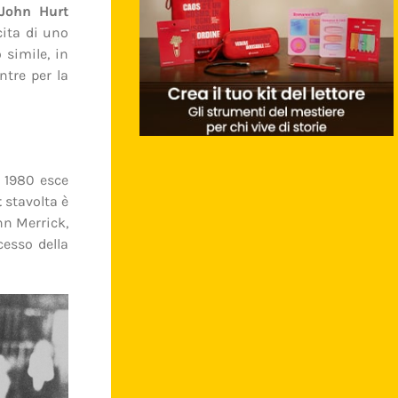
John Hurt
cita di uno
 simile, in
ntre per la
l 1980 esce
t
stavolta è
hn Merrick,
cesso della