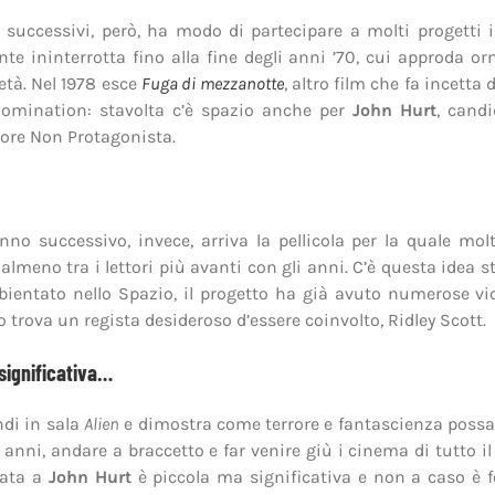
 successivi, però, ha modo di partecipare a molti progetti
te ininterrotta fino alla fine degli anni ’70, cui approda o
ietà. Nel 1978 esce
Fuga di mezzanotte
, altro film che fa incetta 
nomination: stavolta c’è spazio anche per
John Hurt
, cand
tore Non Protagonista.
nno successivo, invece, arriva la pellicola per la quale molt
 almeno tra i lettori più avanti con gli anni. C’è questa idea s
ientato nello Spazio, il progetto ha già avuto numerose vic
trova un regista desideroso d’essere coinvolto, Ridley Scott.
significativa…
ndi in sala
Alien
e dimostra come terrore e fantascienza poss
 anni, andare a braccetto e far venire giù i cinema di tutto i
data a
John Hurt
è piccola ma significativa e non a caso è f