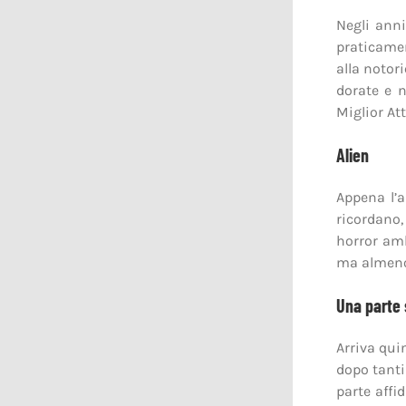
Negli anni
praticamen
alla notor
dorate e 
Miglior At
Alien
Appena l’a
ricordano,
horror amb
ma almeno 
Una parte 
Arriva qui
dopo tanti
parte affi