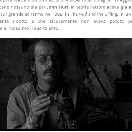
bbene nessuno sia per
John Hurt
. In teoria l’attore aveva già
 sul grande schermo nel 1962, in
The wild and the willing
, in un
ente ridotto e che sicuramente non aveva potuto per
e al massimo il suo talento.