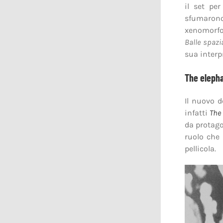
il set pe
sfumarono,
xenomorfo
Balle spazia
sua interp
The eleph
Il nuovo d
infatti
The
da protago
ruolo che 
pellicola.