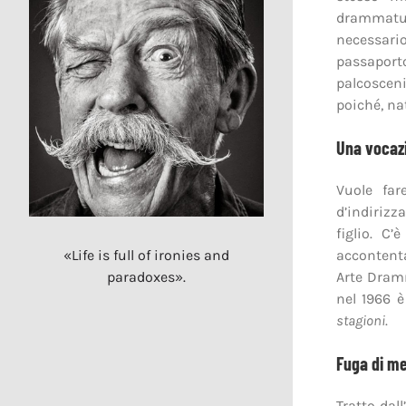
drammaturg
necessari
passapor
palcoscen
poiché, na
Una vocaz
Vuole far
d’indirizz
figlio. C
accontenta
«Life is full of ironies and
Arte Dramm
paradoxes».
nel 1966 
stagioni
.
Fuga di m
Tratto dal