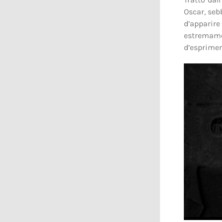
Oscar, se
d’apparire
estremam
d’esprimer