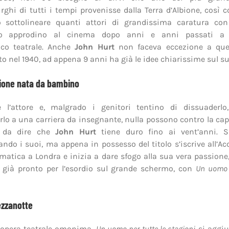
hi di tutti i tempi provenisse dalla Terra d’Albione, così
o sottolineare quanti attori di grandissima caratura con
to approdino al cinema dopo anni e anni passati a c
ico teatrale. Anche
John Hurt
non faceva eccezione a que
to nel 1940, ad appena 9 anni ha già le idee chiarissime sul su
ione nata da bambino
e l’attore e, malgrado i genitori tentino di dissuaderlo
arlo a una carriera da insegnante, nulla possono contro la cap
’è da dire che
John Hurt
tiene duro fino ai vent’anni. S
ndo i suoi, ma appena in possesso del titolo s’iscrive all’A
atica a Londra e inizia a dare sfogo alla sua vera passione
è già pronto per l’esordio sul grande schermo, con
Un uomo p
ezzanotte
l’opera teatrale omonima,
Un uomo per tutte le stagioni
si aggiu