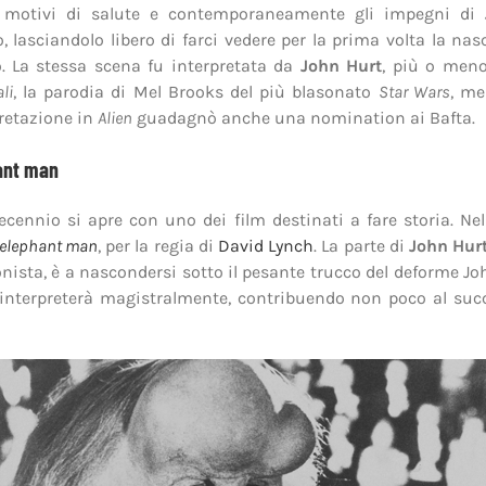
r motivi di salute e contemporaneamente gli impegni di
 lasciandolo libero di farci vedere per la prima volta la nas
. La stessa scena fu interpretata da
John Hurt
, più o meno
li
, la parodia di Mel Brooks del più blasonato
Star Wars
, me
retazione in
Alien
guadagnò anche una nomination ai Bafta.
ant man
ecennio si apre con uno dei film destinati a fare storia. Ne
 elephant man
, per la regia di
David Lynch
. La parte di
John Hur
nista, è a nascondersi sotto il pesante trucco del deforme Jo
interpreterà magistralmente, contribuendo non poco al suc