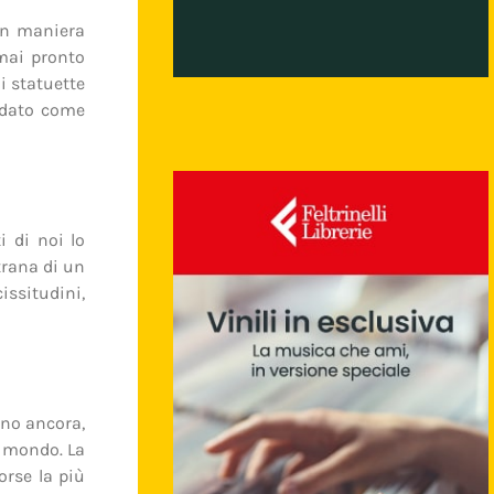
 in maniera
rmai pronto
di statuette
idato come
i di noi lo
trana di un
issitudini,
ano ancora,
l mondo. La
orse la più