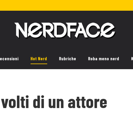
ecensioni
Hot Nerd
Rubriche
Roba meno nerd
 volti di un attore