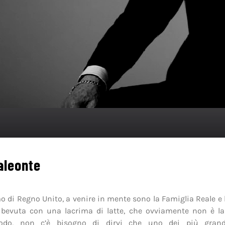
aleonte
o di Regno Unito, a venire in mente sono la Famiglia Reale e
bevuta con una lacrima di latte, che ovviamente non è la 
odo, non c’è bisogno di dirvi che uno dei più grand