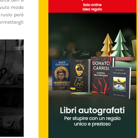
 avuto modo
 ruolo però
mettergli