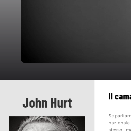
Il cam
John Hurt
Se parliam
nazionale 
stesso m