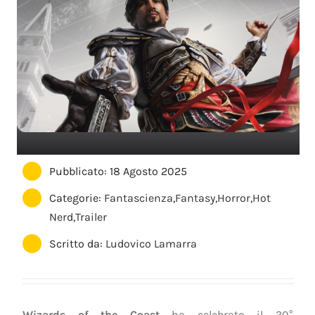
Pubblicato: 18 Agosto 2025
Categorie:
Fantascienza
,
Fantasy
,
Horror
,
Hot
Nerd
,
Trailer
Scritto da:
Ludovico Lamarra
Wizards of the Coast
ha celebrato il 30°