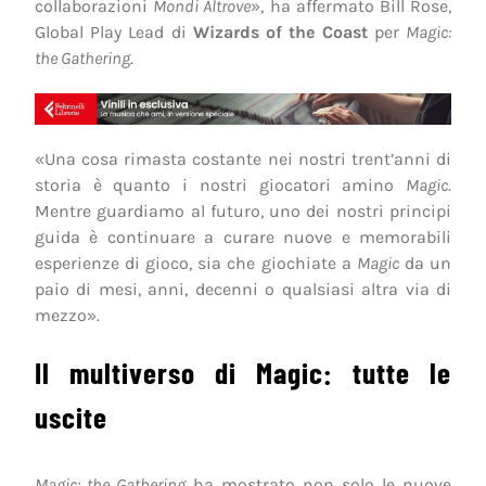
collaborazioni
Mondi Altrove
», ha affermato Bill Rose,
Global Play Lead di
Wizards of the Coast
per
Magic:
the Gathering
.
«Una cosa rimasta costante nei nostri trent’anni di
storia è quanto i nostri giocatori amino
Magic
.
Mentre guardiamo al futuro, uno dei nostri principi
guida è continuare a curare nuove e memorabili
esperienze di gioco, sia che giochiate a
Magic
da un
paio di mesi, anni, decenni o qualsiasi altra via di
mezzo».
Il multiverso di Magic: tutte le
uscite
Magic: the Gathering
ha mostrato non solo le nuove