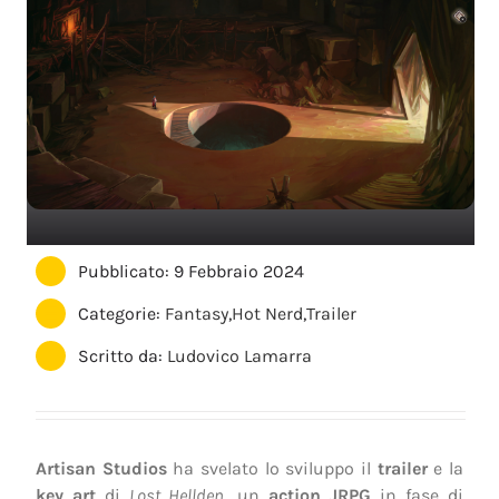
Pubblicato: 9 Febbraio 2024
Categorie:
Fantasy
,
Hot Nerd
,
Trailer
Scritto da:
Ludovico Lamarra
Artisan Studios
ha svelato lo sviluppo il
trailer
e la
key art
di
Lost Hellden
, un
action JRPG
in fase di