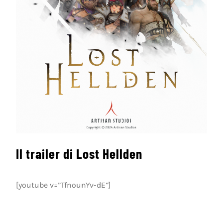
Il trailer di Lost Hellden
[youtube v=”TfnounYv-dE”]